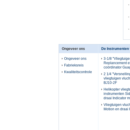
Ongeveer ons
De Instrumenten 
Ongeveer ons
3-1/8 "Vliegtuig
Replancement el
Fabrieksreis
coördinator Gu
Kwaliteitscontrole
2 1/4 "Versnelli
vliegtuigen vluc
BJ10-2F
Helikopter vliegt
instrumenten Si
draai Indicator 
Vliegtuigen vluc
Motion en draai 