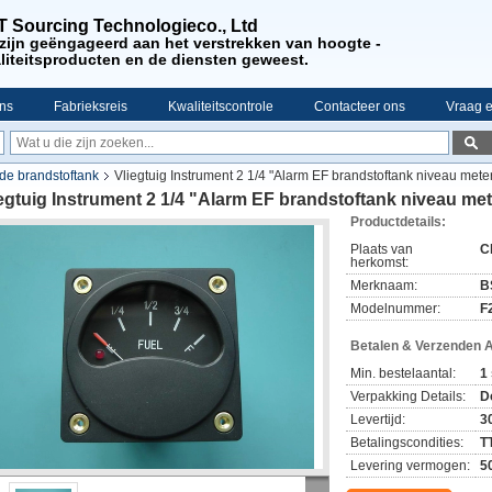
 Sourcing Technologieco., Ltd
zijn
geëngageerd aan het verstrekken van hoogte -
liteitsproducten en de diensten
geweest.
ns
Fabrieksreis
Kwaliteitscontrole
Contacteer ons
Vraag e
de brandstoftank
Vliegtuig Instrument 2 1/4 "Alarm EF brandstoftank niveau mete
egtuig Instrument 2 1/4 "Alarm EF brandstoftank niveau me
Productdetails:
Plaats van
C
herkomst:
Merknaam:
B
Modelnummer:
F
Betalen & Verzenden 
Min. bestelaantal:
1
Verpakking Details:
D
Levertijd:
3
Betalingscondities:
T
Levering vermogen:
5