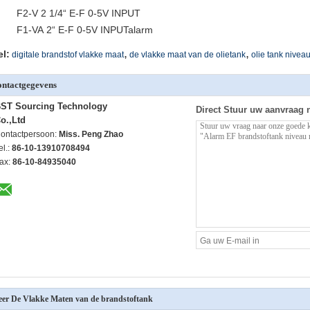
F2-V 2 1/4“ E-F 0-5V INPUT
F1-VA 2“ E-F 0-5V INPUTalarm
,
,
el:
digitale brandstof vlakke maat
de vlakke maat van de olietank
olie tank nivea
ntactgegevens
ST Sourcing Technology
Direct Stuur uw aanvraag 
o.,Ltd
ontactpersoon:
Miss. Peng Zhao
el.:
86-10-13910708494
ax:
86-10-84935040
er De Vlakke Maten van de brandstoftank