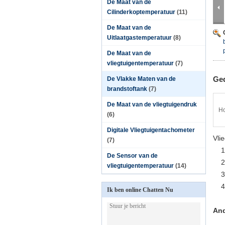
De Maat van de
Cilinderkoptemperatuur
(11)
De Maat van de
Uitlaatgastemperatuur
(8)
De Maat van de
vliegtuigentemperatuur
(7)
Ged
De Vlakke Maten van de
brandstoftank
(7)
De Maat van de vliegtuigendruk
Ho
(6)
Digitale Vliegtuigentachometer
Vli
(7)
1
De Sensor van de
2
vliegtuigentemperatuur
(14)
3
4
Ik ben online Chatten Nu
And