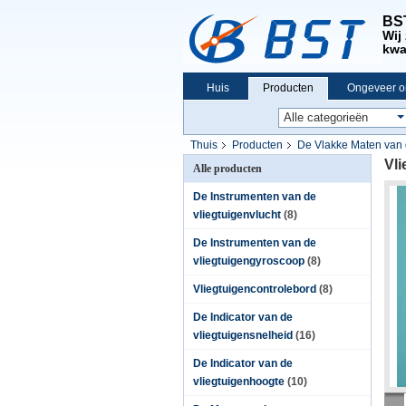
BST
Wij 
kwa
Huis
Producten
Ongeveer o
Thuis
Producten
De Vlakke Maten van 
Vli
Alle producten
De Instrumenten van de
vliegtuigenvlucht
(8)
De Instrumenten van de
vliegtuigengyroscoop
(8)
Vliegtuigencontrolebord
(8)
De Indicator van de
vliegtuigensnelheid
(16)
De Indicator van de
vliegtuigenhoogte
(10)