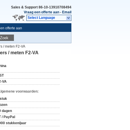
Sales & Support
86-10-13910708494
Vraag een offerte aan
-
Email
Select Language
en offerte aan
Zoek
rs / meten F2-VA
ters / meten F2-VA
hina
ST
2-VA
Algemene voorwaarden:
 stuk
ozen
0 dagen
T / PayPal
000 stukken/jaar