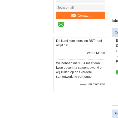
Contact
lab
Co
B
De klant komt eerst en BST doet
altijd dat.
C
C
—— Wade Mahlo
T
F
Wij hebben met BST meer dan
twee decennia samengewerkt en
wij zullen op ons verdere
samenwerking verheugen.
—— Jim Colheno
Me