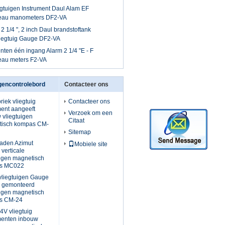
iegtuigen Instrument Daul Alam EF
veau manometers DF2-VA
2 1/4 ", 2 inch Daul brandstoftank
liegtuig Gauge DF2-VA
enten één ingang Alarm 2 1/4 "E - F
veau meters F2-VA
igencontrolebord
Contacteer ons
riek vliegtuig
Contacteer ons
ment aangeeft
Verzoek om een
 vliegtuigen
Citaat
tisch kompas CM-
Sitemap
aden Azimut
Mobiele site
 verticale
uigen magnetisch
s MC022
"vliegtuigen Gauge
 gemonteerd
uigen magnetisch
s CM-24
4V vliegtuig
menten inbouw