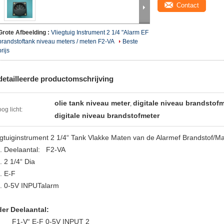
Contact
Grote Afbeelding :
Vliegtuig Instrument 2 1/4 "Alarm EF
brandstoftank niveau meters / meten F2-VA
Beste
prijs
etailleerde productomschrijving
olie tank niveau meter
digitale niveau brandstofm
,
og licht:
digitale niveau brandstofmeter
egtuiginstrument 2 1/4“ Tank Vlakke Maten van de Alarmef
Brandstof/Ma
. Deelaantal: F2-VA
. 2 1/4“ Dia
. E-F
. 0-5V INPUTalarm
er Deelaantal:
F1-V“ E-F 0-5V INPUT 2