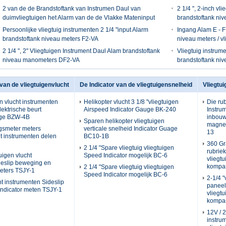
2 van de de Brandstoftank van Instrumen Daul van
2 1/4 ", 2-inch vl
duimvliegtuigen het Alarm van de de Vlakke Mateninput
brandstoftank ni
Persoonlijke vliegtuig instrumenten 2 1/4 "input Alarm
Ingang Alam E - F 
brandstoftank niveau meters F2-VA
niveau meters / v
2 1/4 ", 2" Vliegtuigen Instrument Daul Alam brandstoftank
Vliegtuig instrum
niveau manometers DF2-VA
brandstoftank ni
van de vliegtuigenvlucht
De Indicator van de vliegtuigensnelheid
Vliegtu
en vlucht instrumenten
Helikopter vlucht 3 1/8 "vliegtuigen
Die rub
ektrische beurt
Airspeed Indicator Gauge BK-240
Instru
age BZW-4B
inbouw
Sparen helikopter vliegtuigen
magne
ngsmeter meters
verticale snelheid Indicator Guage
13
ht instrumenten delen
BC10-1B
360 Gr
2 1/4 "Spare vliegtuig vliegtuigen
rubriek
uigen vlucht
Speed Indicator mogelijk BC-6
vliegt
deslip beweging en
kompa
2 1/4 "Spare vliegtuig vliegtuigen
meters TSJY-1
Speed Indicator mogelijk BC-6
2-1/4 
ht instrumenten Sideslip
paneel
Indicator meten TSJY-1
vliegt
kompa
12V / 2
instru