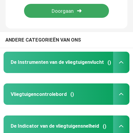
De Maat van de Uitlaatgastemperatuur
De Maat van de vliegtuigentemperatuur
ANDERE CATEGORIEËN VAN ONS
De Vlakke Maten van de brandstoftank
De Instrumenten van de vliegtuigenvlucht
()
De Maat van de vliegtuigendruk
Digitale Vliegtuigentachometer
Vliegtuigencontrolebord
()
De Sensor van de vliegtuigentemperatuur
De Indicator van de vliegtuigensnelheid
()