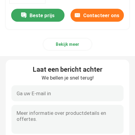
Beste prijs
Contacteer ons
Producten
De Instrumenten van de vliegtuigenvlucht
Bekijk meer
De Instrumenten van de vliegtuigengyroscoop
Laat een bericht achter
Vliegtuigencontrolebord
We bellen je snel terug!
De Indicator van de vliegtuigensnelheid
De Indicator van de vliegtuigenhoogte
De Maat van de Cilinderkoptemperatuur