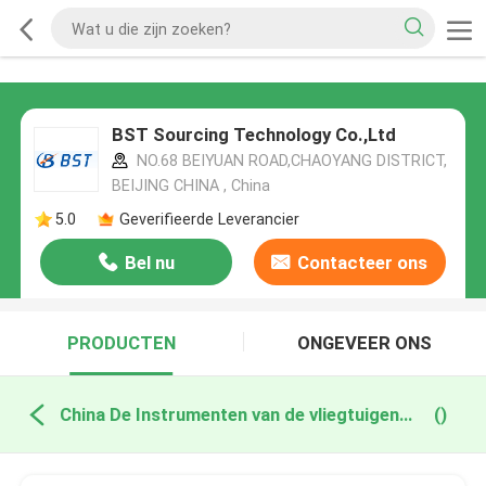
BST Sourcing Technology Co.,Ltd
NO.68 BEIYUAN ROAD,CHAOYANG DISTRICT,
BEIJING CHINA , China
5.0
Geverifieerde Leverancier
Bel nu
Contacteer ons
PRODUCTEN
ONGEVEER ONS
China De Instrumenten van de vliegtuigengyroscoop
()