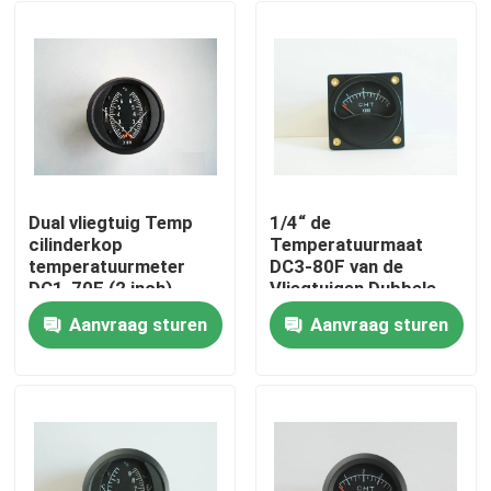
Dual vliegtuig Temp
1/4“ de
cilinderkop
Temperatuurmaat
temperatuurmeter
DC3-80F van de
DC1-70F (2 inch)
Vliegtuigen Dubbele
CHT Cilinderkop
Aanvraag sturen
Aanvraag sturen
Huis
Producten
Ongeveer ons