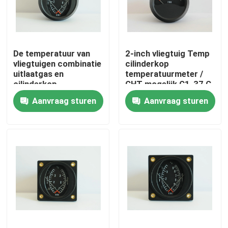
Fabrieksreis
De temperatuur van
2-inch vliegtuig Temp
Kwaliteitscontrole
vliegtuigen combinatie
cilinderkop
uitlaatgas en
temperatuurmeter /
cilinderkop
CHT mogelijk C1-37 C
Contacteer ons
temperatuur Gauge
Aanvraag sturen
Aanvraag sturen
CE1-3792C
Verzoek om een Citaat
De Instrumenten van de vliegtuigenvlucht
De Instrumenten van de vliegtuigengyroscoop
Vliegtuigencontrolebord