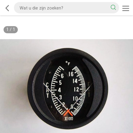
1
/
1