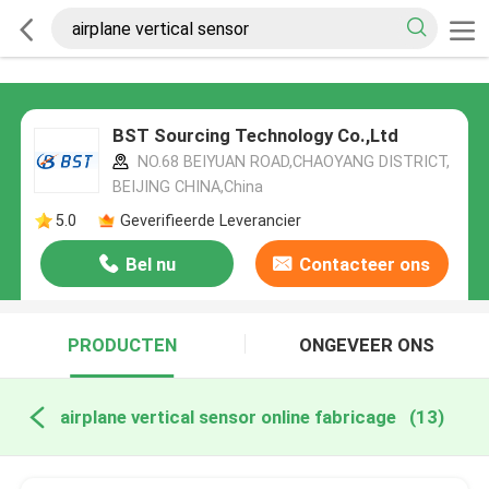
BST Sourcing Technology Co.,Ltd
NO.68 BEIYUAN ROAD,CHAOYANG DISTRICT,
BEIJING CHINA,China
5.0
Geverifieerde Leverancier
Bel nu
Contacteer ons
PRODUCTEN
ONGEVEER ONS
airplane vertical sensor online fabricage
(13)