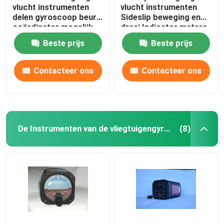
vlucht instrumenten
vlucht instrumenten
delen gyroscoop beurt
Sideslip beweging en
coördinator mogelijk
draai Indicator meters
BZW-4B
TSJY-1
Beste prijs
Beste prijs
Contacteer ons
Contacteer ons
De Instrumenten van de vliegtuigengyroscoop
(8)