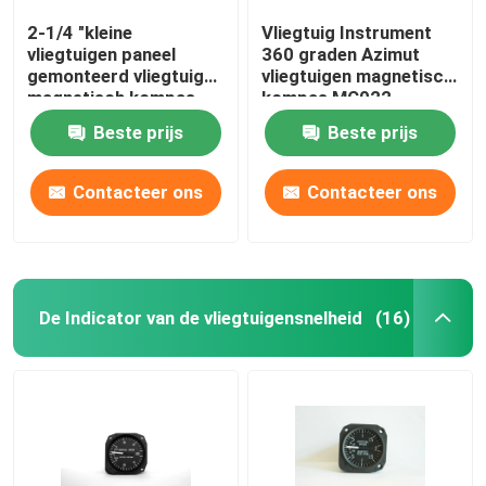
2-1/4 "kleine
Vliegtuig Instrument
vliegtuigen paneel
360 graden Azimut
gemonteerd vliegtuigen
vliegtuigen magnetisch
magnetisch kompas
kompas MC022
CM-24
Beste prijs
Beste prijs
Contacteer ons
Contacteer ons
De Indicator van de vliegtuigensnelheid
(16)