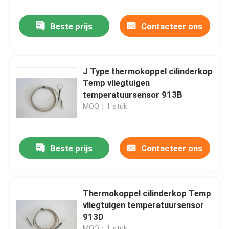
Beste prijs
Contacteer ons
Fabrieksreis
Kwaliteitscontrole
J Type thermokoppel cilinderkop
Temp vliegtuigen
Contacteer ons
temperatuursensor 913B
MOQ：1 stuk
Verzoek om een Citaat
Beste prijs
Contacteer ons
De Instrumenten van de vliegtuigenvlucht
De Instrumenten van de vliegtuigengyroscoop
Thermokoppel cilinderkop Temp
vliegtuigen temperatuursensor
913D
Vliegtuigencontrolebord
MOQ：1 stuk