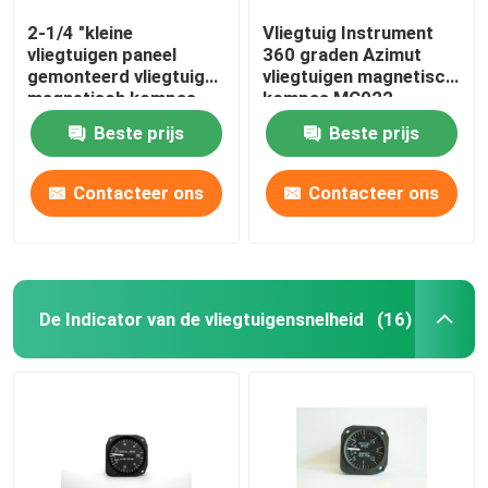
2-1/4 "kleine
Vliegtuig Instrument
vliegtuigen paneel
360 graden Azimut
gemonteerd vliegtuigen
vliegtuigen magnetisch
magnetisch kompas
kompas MC022
CM-24
Beste prijs
Beste prijs
Contacteer ons
Contacteer ons
De Indicator van de vliegtuigensnelheid
(16)