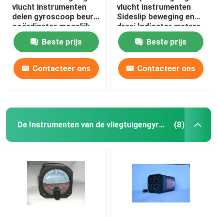
vlucht instrumenten
vlucht instrumenten
delen gyroscoop beurt
Sideslip beweging en
coördinator mogelijk
draai Indicator meters
BZW-4B
TSJY-1
Beste prijs
Beste prijs
Contacteer ons
Contacteer ons
De Instrumenten van de vliegtuigengyroscoop
(8)