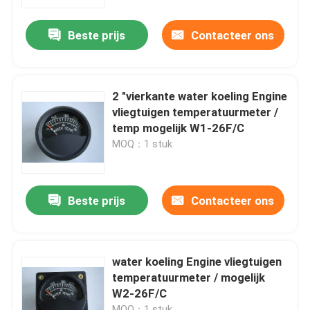
Beste prijs
Contacteer ons
Fabrieksreis
Kwaliteitscontrole
2 "vierkante water koeling Engine
vliegtuigen temperatuurmeter /
Contacteer ons
temp mogelijk W1-26F/C
MOQ：1 stuk
Verzoek om een Citaat
Beste prijs
Contacteer ons
De Instrumenten van de vliegtuigenvlucht
De Instrumenten van de vliegtuigengyroscoop
water koeling Engine vliegtuigen
temperatuurmeter / mogelijk
W2-26F/C
Vliegtuigencontrolebord
MOQ：1 stuk